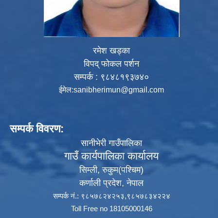
रमेश खड्का
विपद् फोकल पर्शन
सम्पर्क : ९८४८१९३७४०
ईमेल:
sanibherimun@gmail.com
सम्पर्क विवरण:
सानीभेरी गाउँपालिका
गाउँ कार्यपालिका कार्यालय
सिम्ली, रुकुम(पश्‍चिम)
कर्णाली प्रदेश, नेपाल
सम्पर्क नं.: ९८५७८२४२५३,९८५७८३४२२४
Toll Free no 18105000146