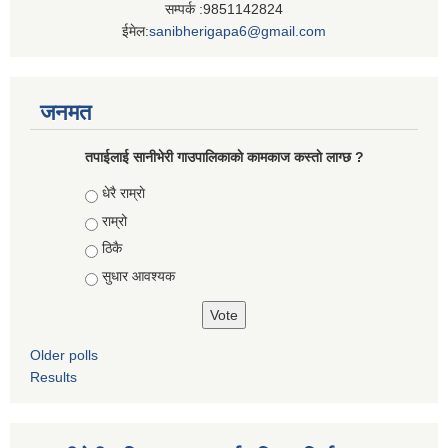
सम्पर्क :9851142824
ईमेल:
sanibherigapa6@gmail.com
जनमत
तपाईलाई सानीभेरी गाउपालिकाकाे कामकाज कस्ताे लाग्छ ?
Choices
धेरै राम्राे
राम्रो
ठिकै
सुधार आवश्यक
Older polls
Results