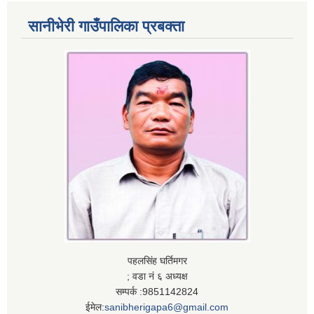
सानीभेरी गाउँपालिका प्रबक्ता
पहलसिंह घर्तिमगर
; वडा नं ६ अध्यक्ष
सम्पर्क :9851142824
ईमेल:
sanibherigapa6@gmail.com