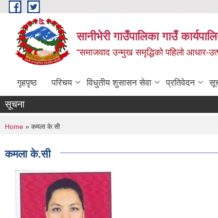
Skip to main content
सानीभेरी गाउँपालिका गाउँ कार्यपाल
“समाजवाद उन्मुख समृद्धिको पहिलो आधार-उत्पा
गृहपृष्ठ
परिचय
विधुतीय शुसासन सेवा
प्रतिवेदन
सू
सूचना
You are here
Home
» कमला के.सी
कमला के.सी