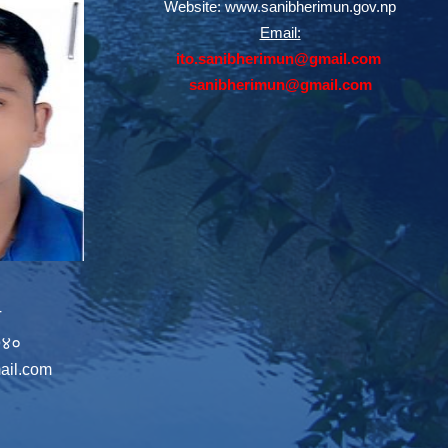
Website:
www.sanibherimun.gov.np
Email:
ito.sanibherimun@gmail.com
sanibherimun@gmail.com
न
७४०
ail.com