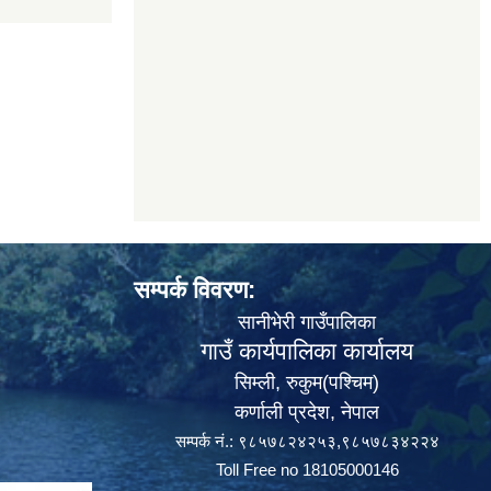
सम्पर्क विवरण:
सानीभेरी गाउँपालिका
गाउँ कार्यपालिका कार्यालय
सिम्ली, रुकुम(पश्‍चिम)
कर्णाली प्रदेश, नेपाल
सम्पर्क नं.: ९८५७८२४२५३,९८५७८३४२२४
Toll Free no 18105000146