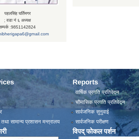
पहलसिंह घर्तिमगर
; वडा नं ६ अध्यक्ष
सम्पर्क :9851142824
nibherigapa6@gmail.com
ices
Reports
वार्षिक प्रगति प्रतिवेदन
ा
चौमासिक प्रगति प्रतिवेदन
र
सार्वजनिक सुनुवाई
 तथा सामान्य प्रशासन मन्त्रालय
सार्वजनिक परीक्षण
ारी
विपद् फोकल पर्शन