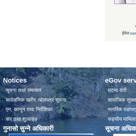
ईमेल:
sa
Notices
eGov serv
सूचना तथा समाचार
घटना दर्ता
सार्वजनिक खरीद /बोलपत्र सूचना
सामाजिक सुरक्ष
एन, कानुन तथा निर्देशिका
नागरिक वडापत्
कर तथा शुल्कहरु
सङ्‍घीय मामिला
गुनासो सुन्ने अधिकारी
सूचना अधिक