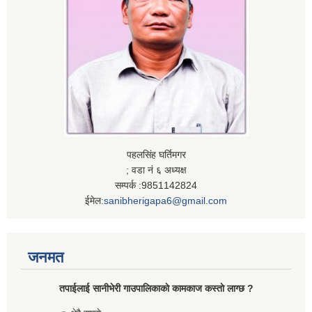
पहलसिंह घर्तिमगर
; वडा नं ६ अध्यक्ष
सम्पर्क :9851142824
ईमेल:
sanibherigapa6@gmail.com
जनमत
तपाईलाई सानीभेरी गाउपालिकाकाे कामकाज कस्ताे लाग्छ ?