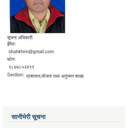
सानीभेरी गाउँपालिका खानेपानी, सरसफाइ तथा स्वच्छता (खासस्व) योजना
सूचना अधिकारी
ईमेल:
shahkhim@gmail.com
फोन:
९८४७८५२४९९
Section:
प्रशासन,योजना तथा अनुगमन शाखा
सानीभेरी सूचना