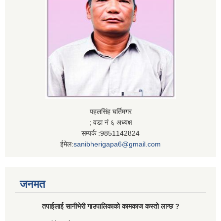
पहलसिंह घर्तिमगर
; वडा नं ६ अध्यक्ष
सम्पर्क :9851142824
ईमेल:
sanibherigapa6@gmail.com
जनमत
तपाईलाई सानीभेरी गाउपालिकाकाे कामकाज कस्ताे लाग्छ ?