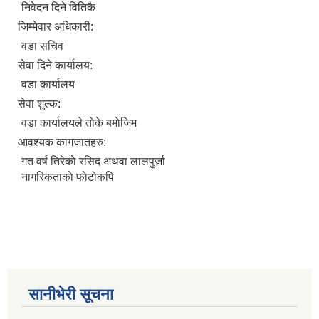
निवेदन दिने वितिकै
जिम्मेवार अधिकारी:
वडा सचिव
सेवा दिने कार्यालय:
सानीभेरी गाउँपालिका खानेपानी, सरसफाइ तथा स्वच्छता (खासस्व) योजना
वडा कार्यालय
सेवा शुल्क:
वडा कार्यालयले ताेके बमाेजिम
आवश्यक कागजातहरु:
गत वर्ष तिरेकाे रसिद अथवा लालपुर्जा
नागरिकताकाे फाेटोकपि
सानीभेरी सूचना