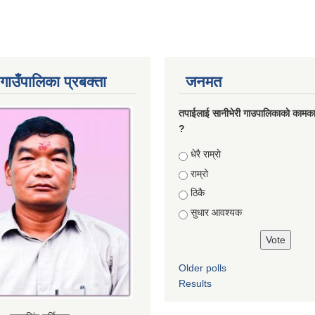
गाउँपालिका प्रबक्ता
जनमत
तपाईलाई सानीभेरी गाउपालिकाकाे कामका
?
Choices
धेरै राम्राे
राम्रो
ठिकै
सुधार आवश्यक
Older polls
Results