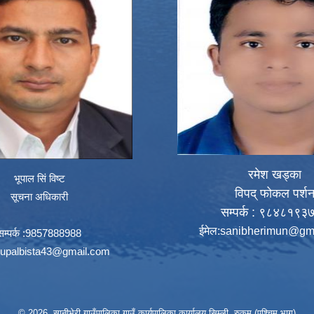
रमेश खड्का
भूपाल सिं विष्ट
विपद् फोकल पर्श
सूचना अधिकारी
सम्पर्क : ९८४८१९३
ईमेल:
sanibherimun@gm
सम्पर्क :9857888988
upalbista43@gmail.com
© 2026 सानीभेरी गाउँपालिका गाउँ कार्यपालिका कार्यालय सिम्ली, रुकुम (पश्चिम भाग)