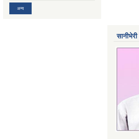
अन्य
सानीभेरी 