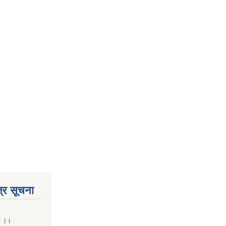
्र सूचना
मा ।।