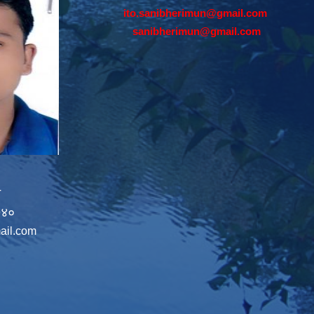
ito.sanibherimun@gmail.com
sanibherimun@gmail.com
न
७४०
ail.com