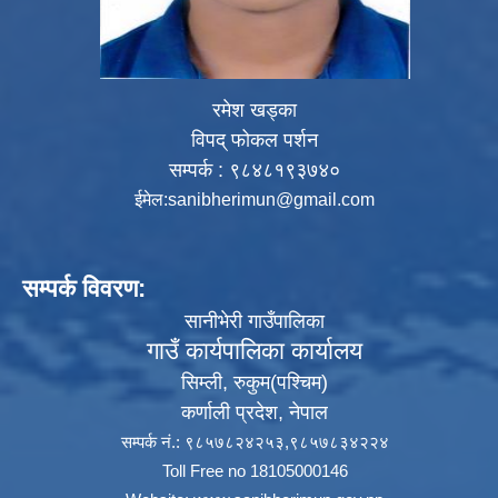
रमेश खड्का
विपद् फोकल पर्शन
सम्पर्क : ९८४८१९३७४०
ईमेल:
sanibherimun@gmail.com
सम्पर्क विवरण:
सानीभेरी गाउँपालिका
गाउँ कार्यपालिका कार्यालय
सिम्ली, रुकुम(पश्‍चिम)
कर्णाली प्रदेश, नेपाल
सम्पर्क नं.: ९८५७८२४२५३,९८५७८३४२२४
Toll Free no 18105000146