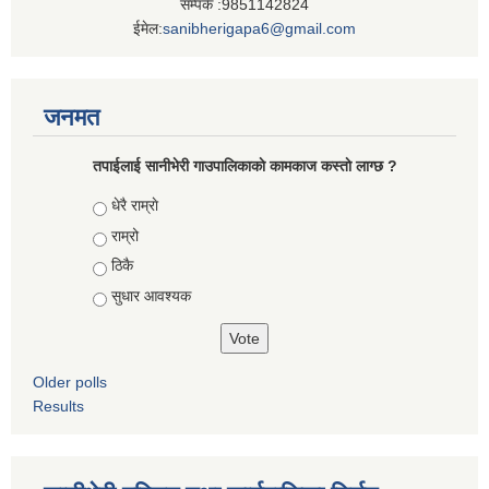
सम्पर्क :9851142824
ईमेल:
sanibherigapa6@gmail.com
जनमत
तपाईलाई सानीभेरी गाउपालिकाकाे कामकाज कस्ताे लाग्छ ?
Choices
धेरै राम्राे
राम्रो
ठिकै
सुधार आवश्यक
Older polls
Results