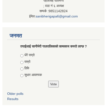
पहलसिंह घर्तिमगर
; वडा नं ६ अध्यक्ष
सम्पर्क :9851142824
ईमेल:
sanibherigapa6@gmail.com
जनमत
तपाईलाई सानीभेरी गाउपालिकाकाे कामकाज कस्ताे लाग्छ ?
Choices
धेरै राम्राे
राम्रो
ठिकै
सुधार आवश्यक
Older polls
Results