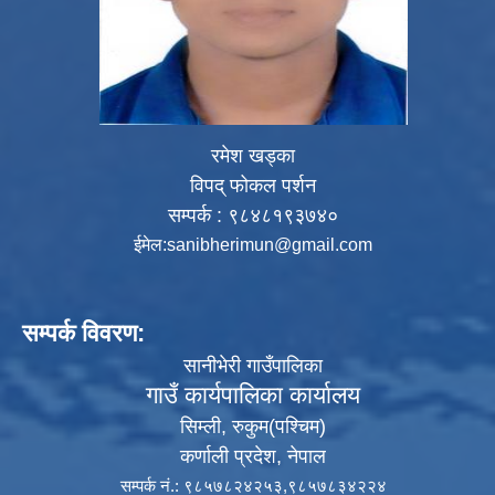
रमेश खड्का
विपद् फोकल पर्शन
सम्पर्क : ९८४८१९३७४०
ईमेल:
sanibherimun@gmail.com
सम्पर्क विवरण:
सानीभेरी गाउँपालिका
गाउँ कार्यपालिका कार्यालय
सिम्ली, रुकुम(पश्‍चिम)
कर्णाली प्रदेश, नेपाल
सम्पर्क नं.: ९८५७८२४२५३,९८५७८३४२२४