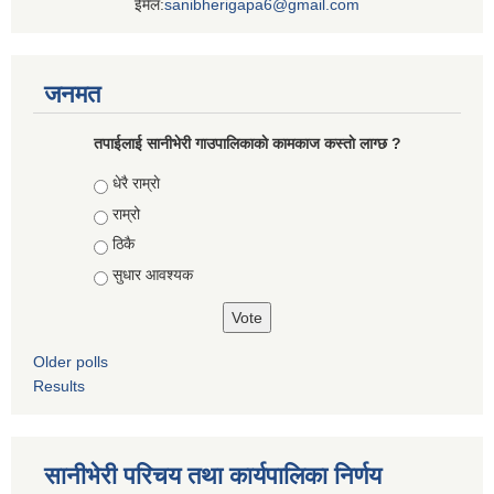
ईमेल:
sanibherigapa6@gmail.com
जनमत
तपाईलाई सानीभेरी गाउपालिकाकाे कामकाज कस्ताे लाग्छ ?
Choices
धेरै राम्राे
राम्रो
ठिकै
सुधार आवश्यक
Older polls
Results
सानीभेरी परिचय तथा कार्यपालिका निर्णय