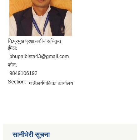
सानीभेरी गाउँपालिका खानेपानी, सरसफाइ तथा स्वच्छता (खासस्व) योजना
नि.प्रमुख प्रशासकीय अधिकृत
ईमेल:
bhupalbista43@gmail.com
फोन:
9849106192
Section:
गाउँकार्यपालिका कार्यालय
सानीभेरी सूचना