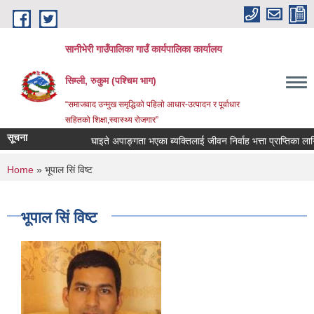
Skip to main content
सानीभेरी गाउँपालिका गाउँ कार्यपालिका कार्यालय
सिम्ली, रुकुम (पश्चिम भाग)
“समाजवाद उन्मुख समृद्धिको पहिलो आधार-उत्पादन र पूर्वाधार
सहितको शिक्षा,स्वास्थ्य रोजगार”
सूचना
घाइते अपाङ्गता भएका ब्यक्तिलाई जीवन निर्वाह भत्ता प्राप्तिका लागि नि
You are here
Home
» भूपाल सिं विष्ट
भूपाल सिं विष्ट