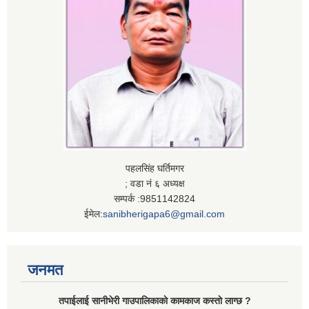
पहलसिंह घर्तिमगर
; वडा नं ६ अध्यक्ष
सम्पर्क :9851142824
ईमेल:
sanibherigapa6@gmail.com
जनमत
तपाईलाई सानीभेरी गाउपालिकाकाे कामकाज कस्ताे लाग्छ ?