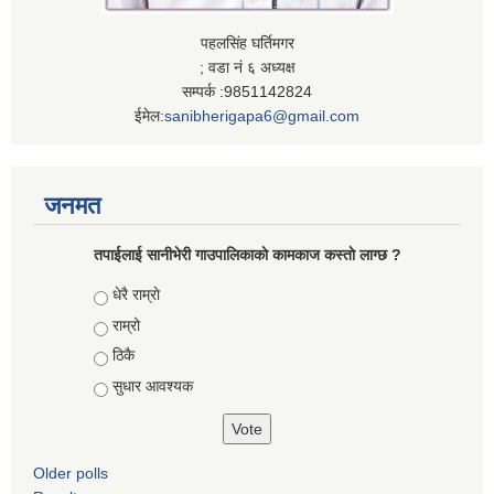
पहलसिंह घर्तिमगर
; वडा नं ६ अध्यक्ष
सम्पर्क :9851142824
ईमेल:
sanibherigapa6@gmail.com
जनमत
तपाईलाई सानीभेरी गाउपालिकाकाे कामकाज कस्ताे लाग्छ ?
Choices
धेरै राम्राे
राम्रो
ठिकै
सुधार आवश्यक
Older polls