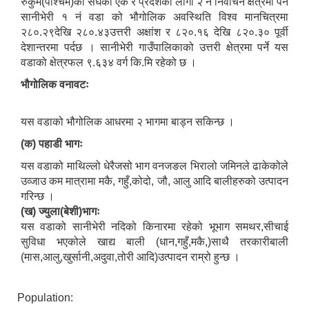
रुकुम(पश्चिम)को संघको एक र प्रदेशको लागी २ नं निर्वाचन क्षेत्रमा पर्ने
सानीभेरी १ नं वडा को भौगोलिक अवस्थिति विश्व मानचित्रमा
२८०.२९देखि २८०.४३उत्तरी अक्षांश र ८२०.१६ देखि ८२०.३० पूर्वी
देशान्तरमा पर्दछ । सानीभेरी गाउँपालिकाको उत्तरी क्षेत्रमा पर्ने यस
वडाको क्षेत्रफल ९.६३४ वर्ग कि.मि रहेको छ ।
भौगोलिक वनावटः
यस वडाको भौगोलिक आधरमा २ भागमा बाड्न सकिन्छ ।
(क) पहाडी भागः
यस वडाको माथिल्लो धेरैजसो भाग वनजङल भिरालो जमिनले ढाकेकोले
उव्जाउ कम मात्रामा मकै, गहुँ,कोदो, जौ, आलु आदि बालीहरुको उत्पादन
गरिन्छ ।
(ख) ज्युला(बेशी)भागः
यस वडाको सानीभेरी नदिको किनारमा रहेको भूभाग समथर,सीचाई
सुविधा भएकोले खाद्य बाली (धान,गहुँ,मकै,)साथै तरकारीबाली
(मास,आलु,खुर्सानी,अदुवा,तोरी आदि)उत्पादन राम्रो हुन्छ ।
Population: