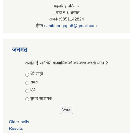
पहलसिंह घर्तिमगर
; वडा नं ६ अध्यक्ष
सम्पर्क :9851142824
ईमेल:
sanibherigapa6@gmail.com
जनमत
तपाईलाई सानीभेरी गाउपालिकाकाे कामकाज कस्ताे लाग्छ ?
Choices
धेरै राम्राे
राम्रो
ठिकै
सुधार आवश्यक
Older polls
Results