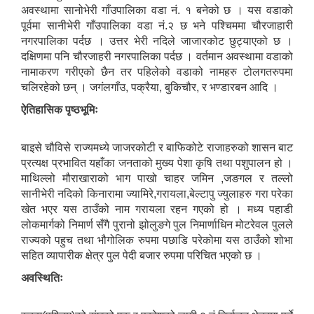
अवस्थामा सानोभेरी गाँउपालिका वडा नं. १ बनेको छ । यस वडाको
पूर्वमा सानीभेरी गाँउपालिका वडा नं.२ छ भने पश्चिममा चौरजाहारी
नगरपालिका पर्दछ । उत्तर भेरी नदिले जाजारकोट छुट्याएको छ ।
दक्षिणमा पनि चौरजाहरी नगरपालिका पर्दछ । वर्तमान अवस्थामा वडाको
नामाकरण गरीएको छैन तर पहिलेको वडाको नामहरु टोलगतरुपमा
सानीभेरी गाउँपालिका खानेपानी, सरसफाइ तथा स्वच्छता (खासस्व) योजना
चलिरहेको छन् । जगंलगाँउ, पक्रैया, बुकिचौर, र भण्डारबन आदि ।
ऐतिहासिक पृष्ठभूमिः
बाइसे चौविसे राज्यमध्ये जाजरकोटी र बाफिकोटे राजाहरुको शासन बाट
प्रत्यक्ष प्रभावित यहाँका जनताको मुख्य पेशा कृषि तथा पशुपालन हो ।
माथिल्लो मौराखाराको भाग पाखो चाहर जमिन ,जङगल र तल्लो
सानीभेरी नदिको किनारामा ज्यामिरे,गरायला,बेल्टापु ज्युलाहरु गरा परेका
खेत भएर यस ठाउँको नाम गरायला रहन गएको हो । मध्य पहाडी
लोकमार्गको निमार्ण सँगै पुरानो झोलुङगे पुल निमार्णाधिन मोटरेवल पुलले
राज्यको पहुच तथा भौगोलिक रुपमा पछाडि परेकोमा यस ठाउँको शोभा
सहित व्यापारीक क्षेत्र पुल पेदी बजार रुपमा परिचित भएको छ ।
अवस्थितिः