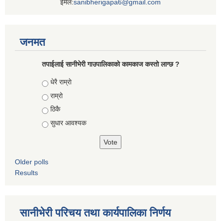
ईमेल:
sanibherigapa6@gmail.com
जनमत
तपाईलाई सानीभेरी गाउपालिकाकाे कामकाज कस्ताे लाग्छ ?
Choices
धेरै राम्राे
राम्रो
ठिकै
सुधार आवश्यक
Older polls
Results
सानीभेरी परिचय तथा कार्यपालिका निर्णय