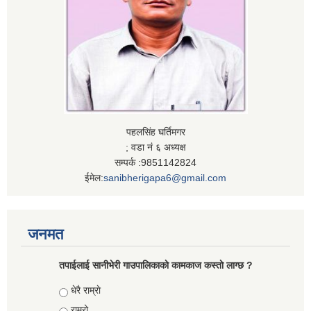
पहलसिंह घर्तिमगर
; वडा नं ६ अध्यक्ष
सम्पर्क :9851142824
ईमेल:
sanibherigapa6@gmail.com
जनमत
तपाईलाई सानीभेरी गाउपालिकाकाे कामकाज कस्ताे लाग्छ ?
Choices
धेरै राम्राे
राम्रो