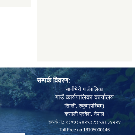
सम्पर्क विवरण:
सानीभेरी गाउँपालिका
गाउँ कार्यपालिका कार्यालय
सिम्ली, रुकुम(पश्‍चिम)
कर्णाली प्रदेश, नेपाल
सम्पर्क नं.: ९८५७८२४२५३,९८५७८३४२२४
Toll Free no 18105000146