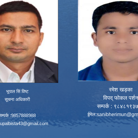
रमेश खड्का
भूपाल सिं विष्ट
विपद् फोकल पर्श
सूचना अधिकारी
सम्पर्क : ९८४८१९३
ईमेल:
sanibherimun@gm
सम्पर्क :9857888988
upalbista43@gmail.com