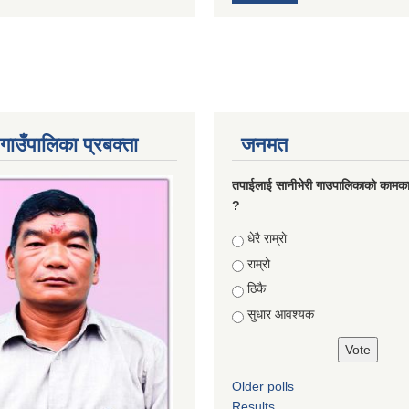
गाउँपालिका प्रबक्ता
जनमत
तपाईलाई सानीभेरी गाउपालिकाकाे कामका
?
Choices
धेरै राम्राे
राम्रो
ठिकै
सुधार आवश्यक
Older polls
Results