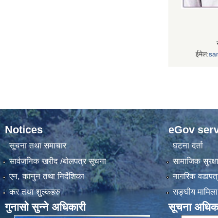
ईमेल:
sa
Notices
eGov serv
सूचना तथा समाचार
घटना दर्ता
सार्वजनिक खरीद /बोलपत्र सूचना
सामाजिक सुरक्ष
एन, कानुन तथा निर्देशिका
नागरिक वडापत्
कर तथा शुल्कहरु
सङ्‍घीय मामिला
गुनासो सुन्ने अधिकारी
सूचना अधिक