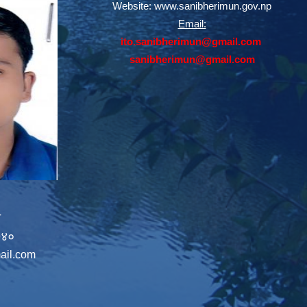
Website:
www.sanibherimun.gov.np
Email:
ito.sanibherimun@gmail.com
sanibherimun@gmail.com
न
७४०
ail.com