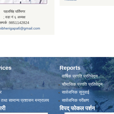
पहलसिंह घर्तिमगर
; वडा नं ६ अध्यक्ष
सम्पर्क :9851142824
nibherigapa6@gmail.com
ices
Reports
वार्षिक प्रगति प्रतिवेदन
ा
चौमासिक प्रगति प्रतिवेदन
र
सार्वजनिक सुनुवाई
 तथा सामान्य प्रशासन मन्त्रालय
सार्वजनिक परीक्षण
ारी
विपद् फोकल पर्शन