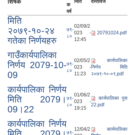
शिर्षक
मिति
दस्तावेज
क
वर्ष
मिति
02/09/2
२०७९-१०-२४
७९-
023 -
20791024.pdf
सानीभेरी गाउँपालिका खानेपानी, सरसफाइ तथा स्वच्छता (खासस्व) योजना
८०
गतेका निर्णयहरु
12:45
गाउँकार्यपालिका
02/05/2
कार्यपालिका
निर्णय 2079-10-
७९-
023 -
निर्णय मिति
८०
09
11:23
२०७९-१०-०९.pdf
कार्यपालिका निर्णय
01/06/2
मिति 2079।
७९-
कार्यपालिका पुस
023 -
८०
22.pdf
09।22
19:15
कार्यपालिका निर्णय
12/04/2
कार्यपालिका
मिति 2079।
७९-