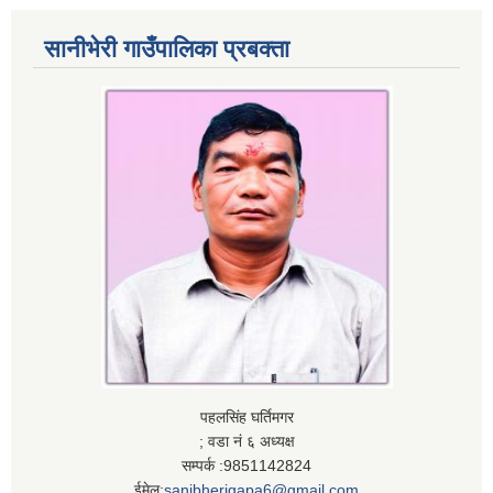
सानीभेरी गाउँपालिका प्रबक्ता
पहलसिंह घर्तिमगर
; वडा नं ६ अध्यक्ष
सम्पर्क :9851142824
ईमेल:
sanibherigapa6@gmail.com