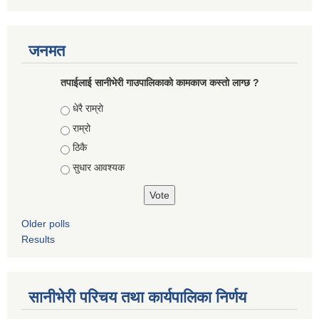
जनमत
तपाईलाई सानीभेरी गाउपालिकाकाे कामकाज कस्ताे लाग्छ ?
Choices
धेरै राम्राे
राम्रो
ठिकै
सुधार आवश्यक
Older polls
Results
सानीभेरी परिचय तथा कार्यपालिका निर्णय