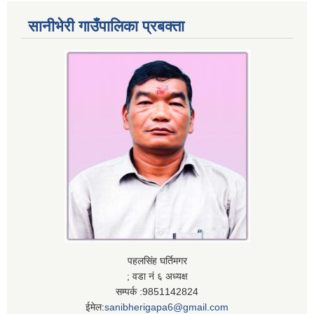
सानीभेरी गाउँपालिका प्रबक्ता
पहलसिंह घर्तिमगर
; वडा नं ६ अध्यक्ष
सम्पर्क :9851142824
ईमेल:
sanibherigapa6@gmail.com