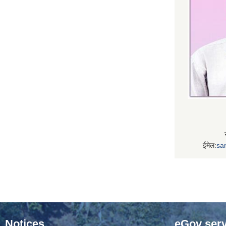
ईमेल:
sa
Notices
eGov serv