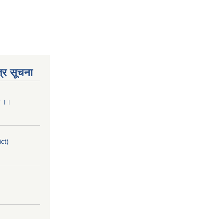
्र सूचना
मा ।।
ict)