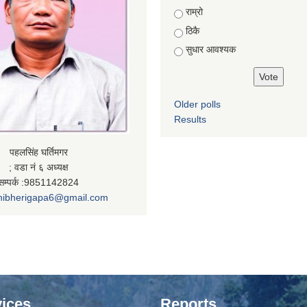
राम्रो
ठिकै
सुधार आवश्यक
Older polls
Results
पहलसिंह घर्तिमगर
; वडा नं ६ अध्यक्ष
सम्पर्क :9851142824
nibherigapa6@gmail.com
ices
Reports