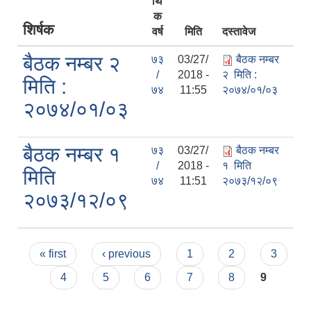
र्थि
क
शिर्षक
वर्ष
मिति
दस्तावेज
बैठक नम्बर २
७३
03/27/
बैठक नम्बर
/
2018 -
२ मिति :
सानीभेरी गाउँपालिका खानेपानी, सरसफाइ तथा स्वच्छता (खासस्व) योजना
मिति :
७४
11:55
२०७४/०१/०३
२०७४/०१/०३
बैठक नम्बर १
७३
03/27/
बैठक नम्बर
/
2018 -
१ मिति
मिति
७४
11:51
२०७३/१२/०९
२०७३/१२/०९
Pages
« first
‹ previous
1
2
3
4
5
6
7
8
9