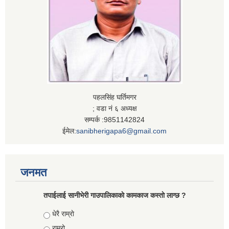
पहलसिंह घर्तिमगर
; वडा नं ६ अध्यक्ष
सम्पर्क :9851142824
ईमेल:
sanibherigapa6@gmail.com
जनमत
तपाईलाई सानीभेरी गाउपालिकाकाे कामकाज कस्ताे लाग्छ ?
Choices
धेरै राम्राे
राम्रो