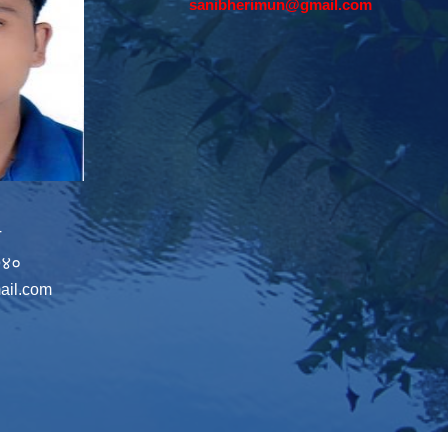
sanibherimun@gmail.com
न
७४०
ail.com