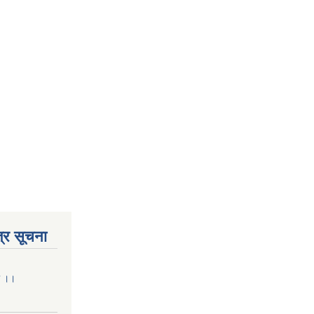
्र सूचना
मा ।।