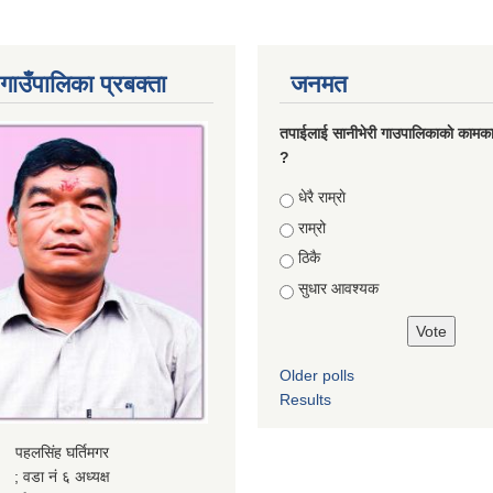
गाउँपालिका प्रबक्ता
जनमत
तपाईलाई सानीभेरी गाउपालिकाकाे कामका
?
Choices
धेरै राम्राे
राम्रो
ठिकै
सुधार आवश्यक
Older polls
Results
पहलसिंह घर्तिमगर
; वडा नं ६ अध्यक्ष