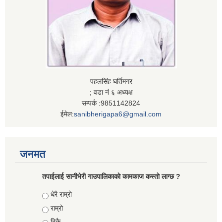
पहलसिंह घर्तिमगर
; वडा नं ६ अध्यक्ष
सम्पर्क :9851142824
ईमेल:
sanibherigapa6@gmail.com
जनमत
तपाईलाई सानीभेरी गाउपालिकाकाे कामकाज कस्ताे लाग्छ ?
Choices
धेरै राम्राे
राम्रो
ठिकै