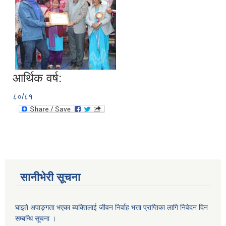
सानीभेरी गाउँपालिका खानेपानी, सरसफाइ तथा स्वच्छता (खासस्व) योजना
आर्थिक वर्ष:
८०/८१
सानीभेरी सूचना
घाइते अपाङ्गता भएका ब्यक्तिलाई जीवन निर्वाह भत्ता प्राप्तिका लागि निवेदन दिन
सम्बन्धि सूचना ।