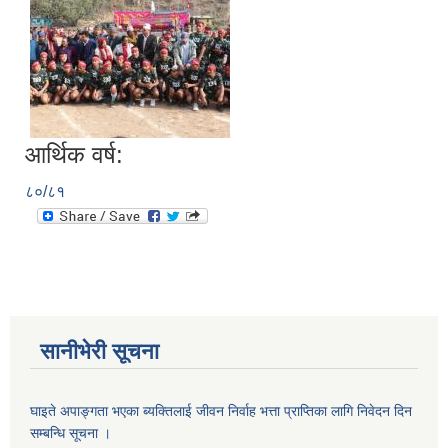
सानीभेरी गाउँपालिका खानेपानी, सरसफाइ तथा स्वच्छता (खासस्व) योजना
आर्थिक वर्ष:
८०/८१
सानीभेरी सूचना
घाइते अपाङ्गता भएका ब्यक्तिलाई जीवन निर्वाह भत्ता प्राप्तिका लागि निवेदन दिन
सम्बन्धि सूचना ।