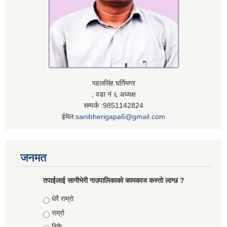
पहलसिंह घर्तिमगर
; वडा नं ६ अध्यक्ष
सम्पर्क :9851142824
ईमेल:
sanibherigapa6@gmail.com
जनमत
तपाईलाई सानीभेरी गाउपालिकाकाे कामकाज कस्ताे लाग्छ ?
Choices
धेरै राम्राे
राम्रो
ठिकै