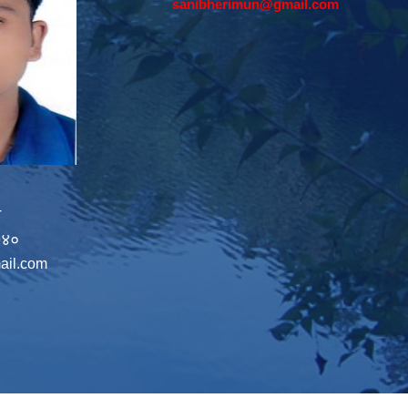
sanibherimun@gmail.com
न
७४०
ail.com