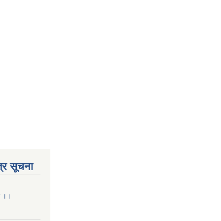
्र सूचना
मा ।।