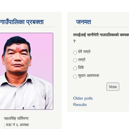
गाउँपालिका प्रबक्ता
जनमत
तपाईलाई सानीभेरी गाउपालिकाकाे कामका
?
Choices
धेरै राम्राे
राम्रो
ठिकै
सुधार आवश्यक
Older polls
Results
पहलसिंह घर्तिमगर
; वडा नं ६ अध्यक्ष