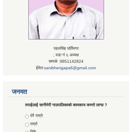
पहलसिंह घर्तिमगर
; वडा नं ६ अध्यक्ष
सम्पर्क :9851142824
ईमेल:
sanibherigapa6@gmail.com
जनमत
तपाईलाई सानीभेरी गाउपालिकाकाे कामकाज कस्ताे लाग्छ ?
Choices
धेरै राम्राे
राम्रो
ठिकै