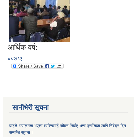
सानीभेरी गाउँपालिका खानेपानी, सरसफाइ तथा स्वच्छता (खासस्व) योजना
आर्थिक वर्ष:
०८२/८३
सानीभेरी सूचना
घाइते अपाङ्गता भएका ब्यक्तिलाई जीवन निर्वाह भत्ता प्राप्तिका लागि निवेदन दिन
सम्बन्धि सूचना ।