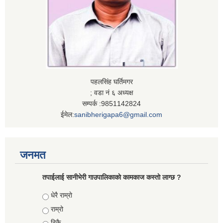
पहलसिंह घर्तिमगर
; वडा नं ६ अध्यक्ष
सम्पर्क :9851142824
ईमेल:
sanibherigapa6@gmail.com
जनमत
तपाईलाई सानीभेरी गाउपालिकाकाे कामकाज कस्ताे लाग्छ ?
Choices
धेरै राम्राे
राम्रो
ठिकै