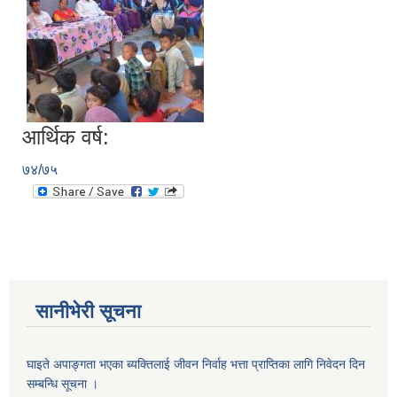
सानीभेरी गाउँपालिका खानेपानी, सरसफाइ तथा स्वच्छता (खासस्व) योजना
आर्थिक वर्ष:
७४/७५
सानीभेरी सूचना
घाइते अपाङ्गता भएका ब्यक्तिलाई जीवन निर्वाह भत्ता प्राप्तिका लागि निवेदन दिन
सम्बन्धि सूचना ।