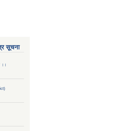
्र सूचना
मा ।।
ict)