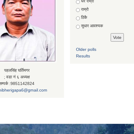
Choices
धेरै राम्राे
राम्रो
ठिकै
सुधार आवश्यक
Older polls
Results
पहलसिंह घर्तिमगर
; वडा नं ६ अध्यक्ष
सम्पर्क :9851142824
nibherigapa6@gmail.com