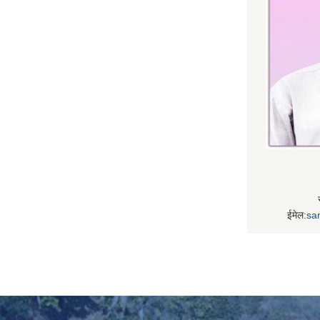
ईमेल:
sa