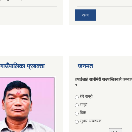
अन्य
गाउँपालिका प्रबक्ता
जनमत
तपाईलाई सानीभेरी गाउपालिकाकाे कामका
?
Choices
धेरै राम्राे
राम्रो
ठिकै
सुधार आवश्यक