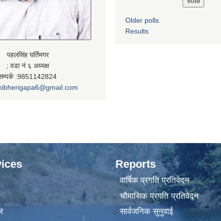
Older polls
Results
पहलसिंह घर्तिमगर
; वडा नं ६ अध्यक्ष
सम्पर्क :9851142824
nibherigapa6@gmail.com
ices
Reports
वार्षिक प्रगति प्रतिवेदन
ा
चौमासिक प्रगति प्रतिवेदन
र
सार्वजनिक सुनुवाई