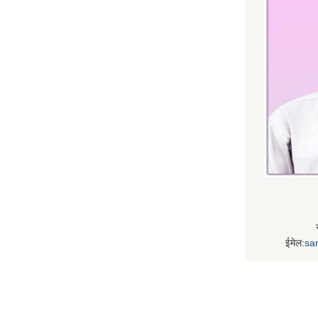
ईमेल:
sa