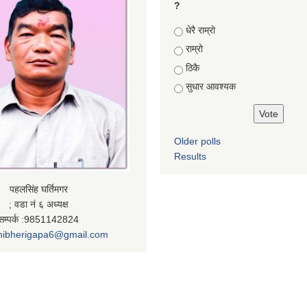
?
Choices
धेरै राम्राे
राम्रो
ठिकै
सुधार आवश्यक
Older polls
Results
पहलसिंह घर्तिमगर
; वडा नं ६ अध्यक्ष
सम्पर्क :9851142824
nibherigapa6@gmail.com