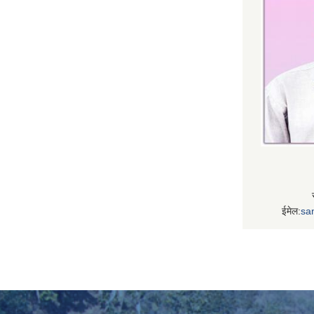
ईमेल:
sa