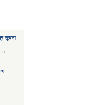
्र सूचना
मा ।।
ict)