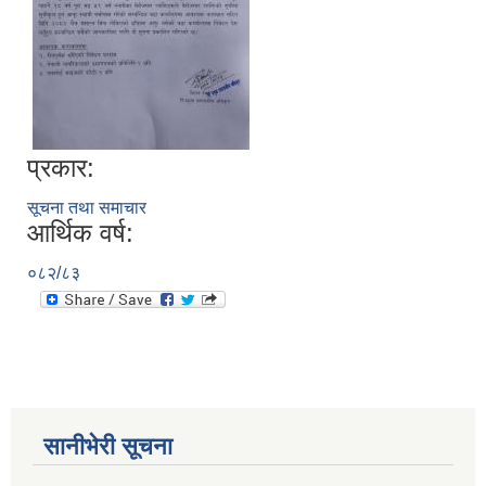
सानीभेरी गाउँपालिका खानेपानी, सरसफाइ तथा स्वच्छता (खासस्व) योजना
प्रकार:
सूचना तथा समाचार
आर्थिक वर्ष:
०८२/८३
सानीभेरी सूचना