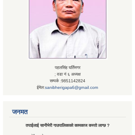
पहलसिंह घर्तिमगर
; वडा नं ६ अध्यक्ष
सम्पर्क :9851142824
ईमेल:
sanibherigapa6@gmail.com
जनमत
तपाईलाई सानीभेरी गाउपालिकाकाे कामकाज कस्ताे लाग्छ ?