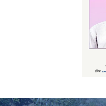
ईमेल:
sa