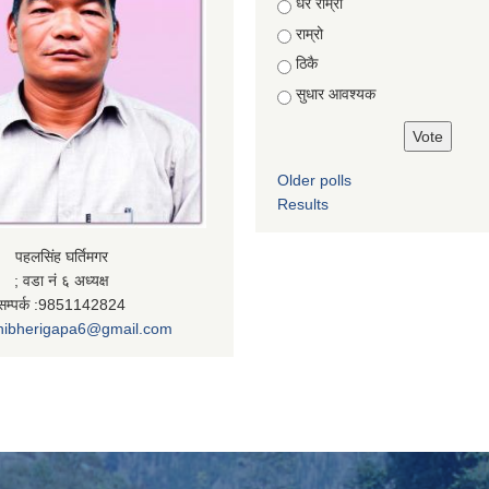
Choices
धेरै राम्राे
राम्रो
ठिकै
सुधार आवश्यक
Older polls
Results
पहलसिंह घर्तिमगर
; वडा नं ६ अध्यक्ष
सम्पर्क :9851142824
nibherigapa6@gmail.com