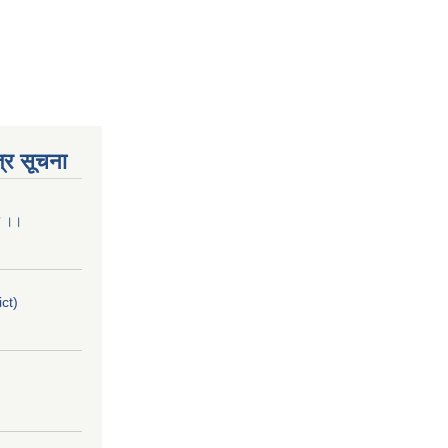
्र सूचना
मा ।।
ict)