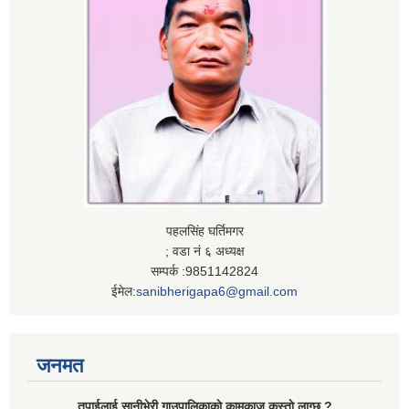
पहलसिंह घर्तिमगर
; वडा नं ६ अध्यक्ष
सम्पर्क :9851142824
ईमेल:
sanibherigapa6@gmail.com
जनमत
तपाईलाई सानीभेरी गाउपालिकाकाे कामकाज कस्ताे लाग्छ ?