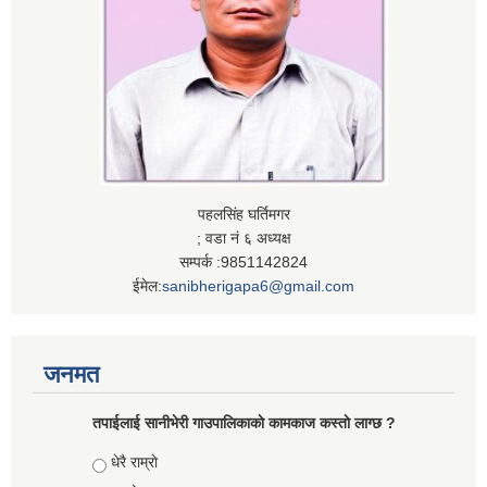
पहलसिंह घर्तिमगर
; वडा नं ६ अध्यक्ष
सम्पर्क :9851142824
ईमेल:
sanibherigapa6@gmail.com
जनमत
तपाईलाई सानीभेरी गाउपालिकाकाे कामकाज कस्ताे लाग्छ ?
Choices
धेरै राम्राे