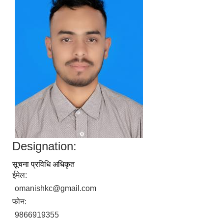
सानीभेरी गाउँपालिका खानेपानी, सरसफाइ तथा स्वच्छता (खासस्व) योजना
Designation:
सूचना प्रविधि अधिकृत
ईमेल:
omanishkc@gmail.com
फोन:
9866919355