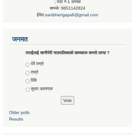
; वडा नं ६ अध्यक्ष
सम्पर्क :9851142824
ईमेल:
sanibherigapa6@gmail.com
जनमत
तपाईलाई सानीभेरी गाउपालिकाकाे कामकाज कस्ताे लाग्छ ?
Choices
धेरै राम्राे
राम्रो
ठिकै
सुधार आवश्यक
Older polls
Results