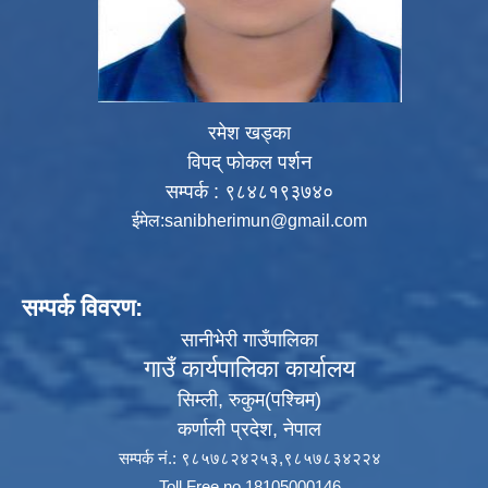
रमेश खड्का
विपद् फोकल पर्शन
सम्पर्क : ९८४८१९३७४०
ईमेल:
sanibherimun@gmail.com
सम्पर्क विवरण:
सानीभेरी गाउँपालिका
गाउँ कार्यपालिका कार्यालय
सिम्ली, रुकुम(पश्‍चिम)
कर्णाली प्रदेश, नेपाल
सम्पर्क नं.: ९८५७८२४२५३,९८५७८३४२२४
Toll Free no 18105000146