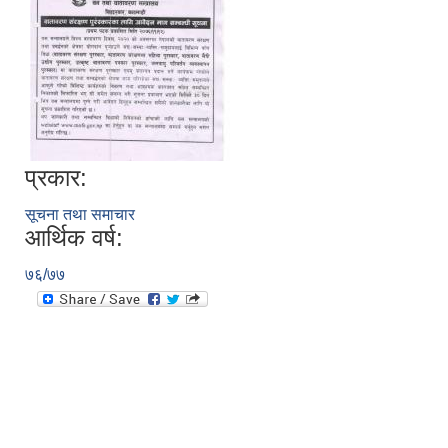
सानीभेरी गाउँपालिका खानेपानी, सरसफाइ तथा स्वच्छता (खासस्व) योजना
प्रकार:
सूचना तथा समाचार
आर्थिक वर्ष:
७६/७७