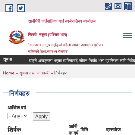
Skip to main content
सानीभेरी गाउँपालिका गाउँ कार्यपालिका कार्यालय
सिम्ली, रुकुम (पश्चिम भाग)
“समाजवाद उन्मुख समृद्धिको पहिलो आधार-उत्पादन र पूर्वाधार
सहितको शिक्षा,स्वास्थ्य रोजगार”
सूचना
घाइते अपाङ्गता भएका ब्यक्तिलाई जीवन निर्वाह भत्ता प्राप्तिका लागि निवेदन दिन
You are here
Home
»
सूचना तथा जानकारी
» निर्णयहरु
निर्णयहरु
आर्थिक वर्ष
आर्थि
शिर्षक
मिति
दस्तावेज
क वर्ष