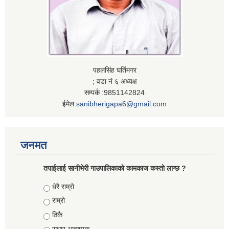
पहलसिंह घर्तिमगर
; वडा नं ६ अध्यक्ष
सम्पर्क :9851142824
ईमेल:
sanibherigapa6@gmail.com
जनमत
तपाईलाई सानीभेरी गाउपालिकाकाे कामकाज कस्ताे लाग्छ ?
Choices
धेरै राम्राे
राम्रो
ठिकै
सुधार आवश्यक