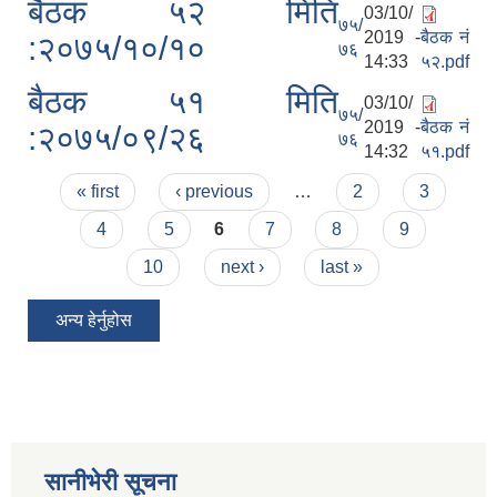
बैठक ५२ मिति
03/10/
७५/
2019 -
बैठक नं
:२०७५/१०/१०
७६
14:33
५२.pdf
बैठक ५१ मिति
03/10/
७५/
2019 -
बैठक नं
:२०७५/०९/२६
७६
14:32
५१.pdf
Pages
« first
‹ previous
…
2
3
4
5
6
7
8
9
10
next ›
last »
अन्य हेर्नुहोस
सानीभेरी सूचना