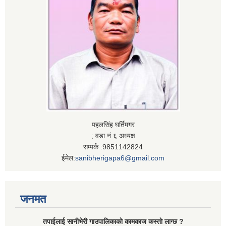
पहलसिंह घर्तिमगर
; वडा नं ६ अध्यक्ष
सम्पर्क :9851142824
ईमेल:
sanibherigapa6@gmail.com
जनमत
तपाईलाई सानीभेरी गाउपालिकाकाे कामकाज कस्ताे लाग्छ ?