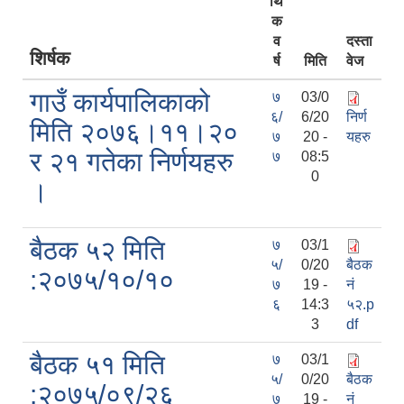
र्थि
क
व
दस्ता
शिर्षक
र्ष
मिति
वेज
गाउँ कार्यपालिकाको
७
03/0
सानीभेरी गाउँपालिका खानेपानी, सरसफाइ तथा स्वच्छता (खासस्व) योजना
६/
6/20
निर्ण
मिति २०७६।११।२०
७
20 -
यहरु
र २१ गतेका निर्णयहरु
७
08:5
0
।
बैठक ५२ मिति
७
03/1
५/
0/20
बैठक
:२०७५/१०/१०
७
19 -
नं
६
14:3
५२.p
3
df
बैठक ५१ मिति
७
03/1
५/
0/20
बैठक
:२०७५/०९/२६
७
19 -
नं