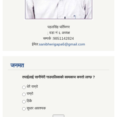
पहलसिंह घर्तिमगर
; वडा नं ६ अध्यक्ष
सम्पर्क :9851142824
ईमेल:
sanibherigapa6@gmail.com
जनमत
तपाईलाई सानीभेरी गाउपालिकाकाे कामकाज कस्ताे लाग्छ ?
Choices
धेरै राम्राे
राम्रो
ठिकै
सुधार आवश्यक